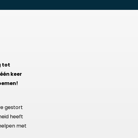
 tot
 één keer
noemen!
ve gestort
heid heeft
 helpen met