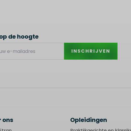
f op de hoogte
INSCHRIJVEN
 ons
Opleidingen
Etran
Praktijkgerichte en klassik