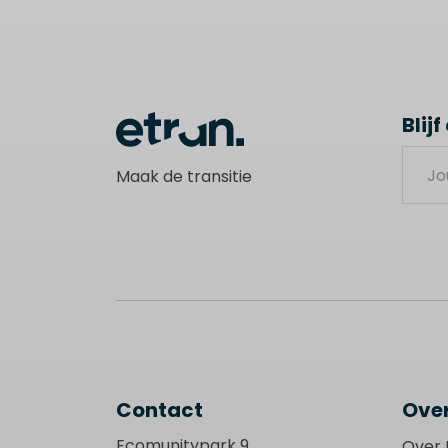
Blij
Leave
Maak de transitie
this
field
blank
Contact
Over
Ecomunitypark 9
Over 