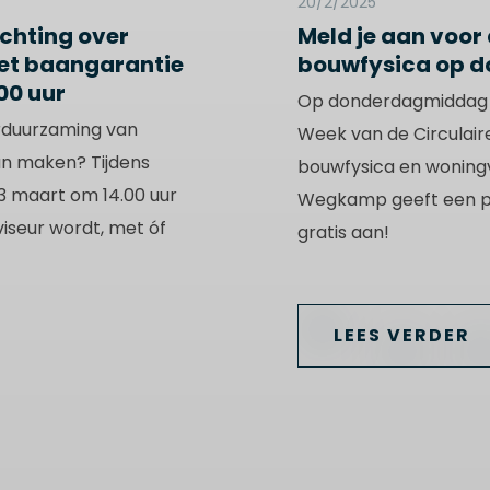
20/2/2025
ichting over
Meld je aan voo
et baangarantie
bouwfysica op d
00 uur
Op donderdagmiddag 2
erduurzaming van
Week van de Circulai
an maken? Tijdens
bouwfysica en woning
 3 maart om 14.00 uur
Wegkamp geeft een pr
viseur wordt, met óf
gratis aan!
LEES VERDER