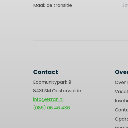
Maak de transitie
this
field
blank
Contact
Over
Ecomunitypark 9
Over 
8431 SM Oosterwolde
Vacat
info@etran.nl
Inschr
(085) 06 46 486
Cont
Opdr