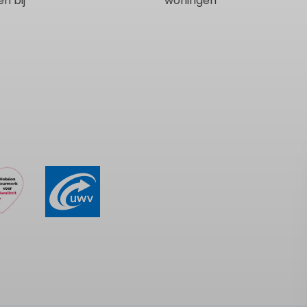
n bij
woningen