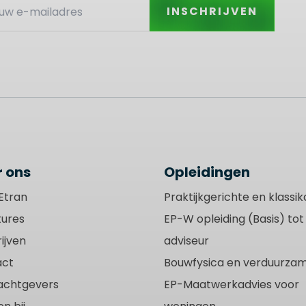
INSCHRIJVEN
 ons
Opleidingen
Etran
Praktijkgerichte en klassik
ures
EP-W opleiding (Basis) to
ijven
adviseur
act
Bouwfysica en verduurzam
achtgevers
EP-Maatwerkadvies voor