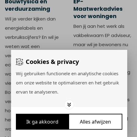
Bouwfysica en
EP-
verduurzaming
Maatwerkadvies
voor woningen
Wil je verder kijken dan
Ben jij aan het werk als
energielabels en
vakbekwaam EP adviseur,
verbruikscijfers? En wil je
maar wil je bewoners nu
weten wat een
ook advies geven over
verduurzamingsmaatregel
Cookies & privacy
hoe zij het energielabel
echt doet met een
kunnen verbeteren? Volg
Wij gebruiken functionele en analytische cookies
woning of gebouw? In de
dan de opleiding EP-
om onze website te optimaliseren en het gebruik
vierdaagse cursus
Maatwerkadvies voor
ervan te analyseren.
Bouwfysica en
woningen. Door de focus
verduurzaming ontdek je
op maatregel 29 van Nij
hoe maatregelen invloed
Begun, is deze opleiding
hebben op het
Ik ga akkoord
Alles afwijzen
geschikt voor jou als
wooncomfort,
je werkzaam bent in