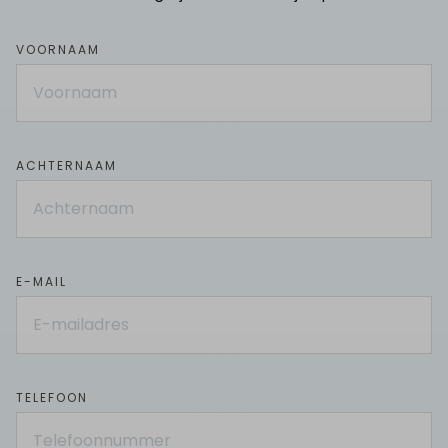
Leave
VOORNAAM
this
field
blank
ACHTERNAAM
E-MAIL
TELEFOON