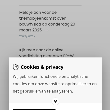
Meld je aan voor de
themabijeenkomst over
bouwfysica op donderdag 20
maart 2025
20/2/2025
Kijk mee naar de online
voorlichting over onze EP-W
opleiding op 4 en 12 maart 2025
Cookies & privacy
16/12/2024
Wij gebruiken functionele en analytische
cookies om onze website te optimaliseren en
het gebruik ervan te analyseren.