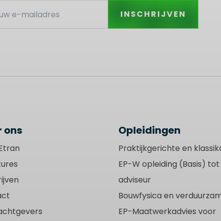
INSCHRIJVEN
 ons
Opleidingen
Etran
Praktijkgerichte en klassik
ures
EP-W opleiding (Basis) to
ijven
adviseur
act
Bouwfysica en verduurzam
achtgevers
EP-Maatwerkadvies voor