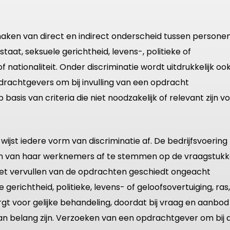
maken van direct en indirect onderscheid tussen persone
 staat, seksuele gerichtheid, levens-, politieke of
f nationaliteit. Onder discriminatie wordt uitdrukkelijk oo
rachtgevers om bij invulling van een opdracht
sis van criteria die niet noodzakelijk of relevant zijn v
wijst iedere vorm van discriminatie af. De bedrijfsvoering
iten van haar werknemers af te stemmen op de vraagstuk
Het vervullen van de opdrachten geschiedt ongeacht
le gerichtheid, politieke, levens- of geloofsovertuiging, ras,
orgt voor gelijke behandeling, doordat bij vraag en aanbod
 van belang zijn. Verzoeken van een opdrachtgever om bij 