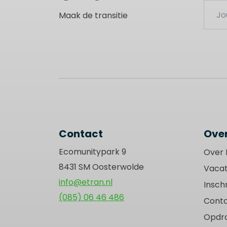
Leave
Maak de transitie
this
field
blank
Contact
Over
Ecomunitypark 9
Over 
8431 SM Oosterwolde
Vacat
info@etran.nl
Inschr
(085) 06 46 486
Cont
Opdr