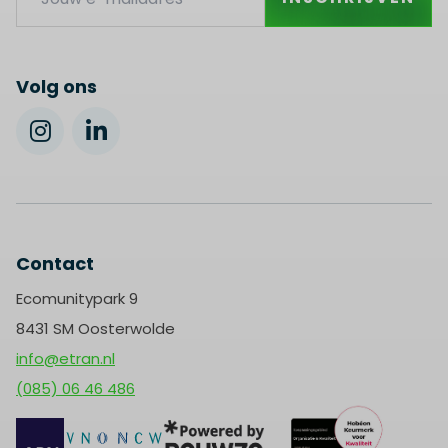
this
field
blank
Volg ons
Contact
Ecomunitypark 9
8431 SM Oosterwolde
info@etran.nl
(085) 06 46 486