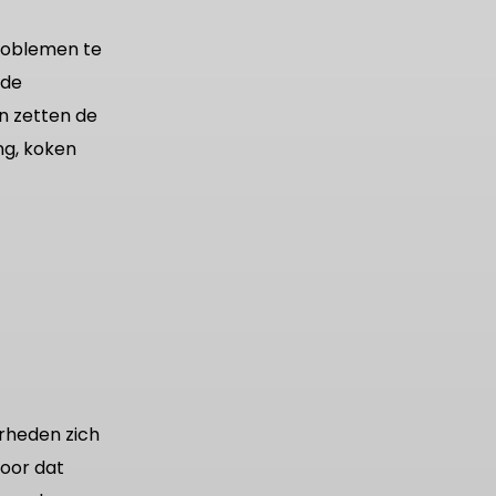
roblemen te
nde
n zetten de
ng, koken
rheden zich
voor dat