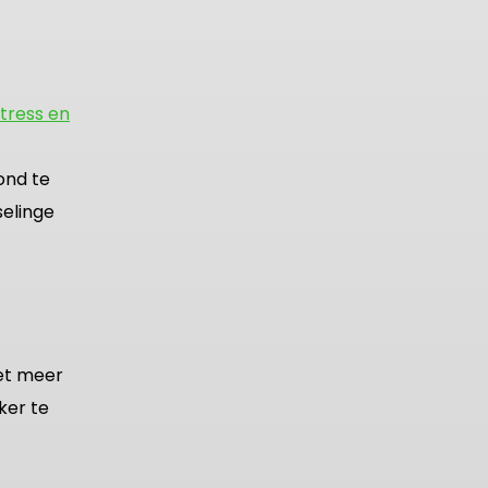
stress en
ond te
selinge
iet meer
ker te