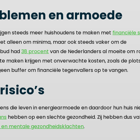
oblemen en armoede
rijgen steeds meer huishoudens te maken met
financiële 
niet alleen om minima, maar ook steeds vaker om de
ibud had
38 procent
van de Nederlanders al moeite om r
te maken krijgen met onverwachte kosten, zoals de plot
r geen buffer om financiële tegenvallers op te vangen.
isico’s
udens die leven in energiearmoede en daardoor hun huis n
ans
hebben op een slechte gezondheid. Zij hebben dus va
ke en mentale gezondheidsklachten
.