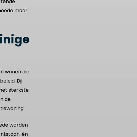
arende
rmoede maar
inige
en wonen die
leid. Bij
het sterkste
n de
tiewoning.
oede worden
ntstaan, én