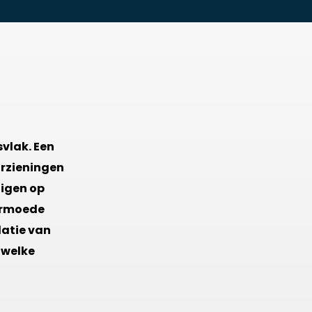
vlak. Een
orzieningen
nigen op
earmoede
latie van
 welke