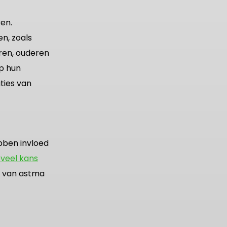
en.
n, zoals
eren, ouderen
p hun
ties van
bben invloed
oveel kans
g van astma