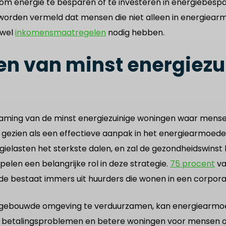
om energie te besparen of te investeren in energiebesp
worden vermeld dat mensen die niet alleen in energiea
 wel
inkomensmaatregelen
nodig hebben.
n van minst energiezu
rzaming van de minst energiezuinige woningen waar mens
 gezien als een effectieve aanpak in het energiearmoedebe
gielasten het sterkste dalen, en zal de gezondheidswinst 
len een belangrijke rol in deze strategie.
75 procent
va
 bestaat immers uit huurders die wonen in een corpora
de gebouwde omgeving te verduurzamen, kan energiearm
betalingsproblemen en betere woningen voor mensen o