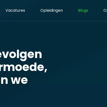
Vacatures
Opleidingen
Blogs
O
evolgen
armoede,
en we