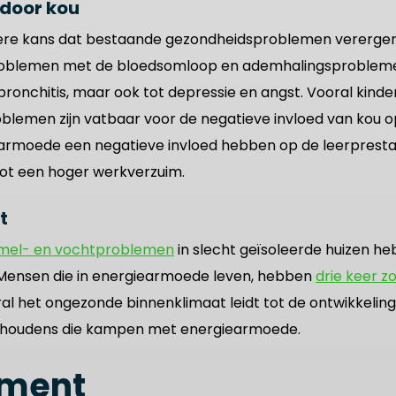
door kou
otere kans dat bestaande gezondheidsproblemen vererger
problemen met de bloedsomloop en ademhalingsprobleme
bronchitis, maar ook tot depressie en angst. Vooral kind
emen zijn vatbaar voor de negatieve invloed van kou o
armoede een negatieve invloed hebben op de leerpresta
tot een hoger werkverzuim.
t
mel- en vochtproblemen
in slecht geïsoleerde huizen he
Mensen die in energiearmoede leven, hebben
drie keer z
al het ongezonde binnenklimaat leidt tot de ontwikkelin
huishoudens die kampen met energiearmoede.
ement