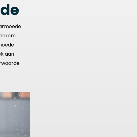
ede
earmoede
 daarom
rmoede
ek aan
orwaarde